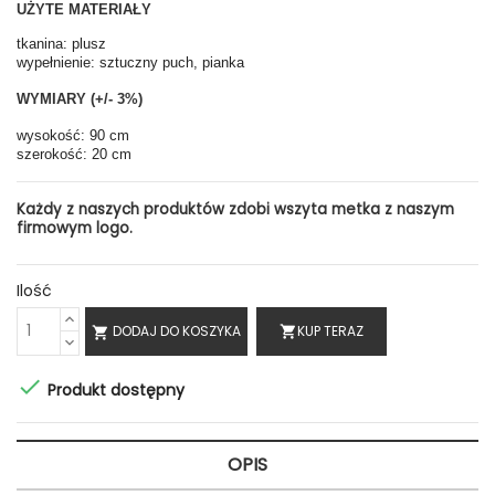
UŻYTE MATERIAŁY
tkanina: plusz
wypełnienie: sztuczny puch, pianka
WYMIARY (+/- 3%)
wysokość: 90 cm
szerokość: 20 cm
Każdy z naszych produktów zdobi wszyta metka z naszym
firmowym logo.
Ilość
DODAJ DO KOSZYKA
KUP TERAZ
shopping_cart


Produkt dostępny
OPIS