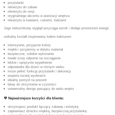
przytulanki
rekwizytu do zabaw
rekwizytu do sesji
oryginalnego akcentu w aranżacji wnętrza
rekwizytu w kawiarni, cukierni, lodziarni
Jego nietuzinkowy wygląd przyciąga wzrok i dodaje przestrzeni energii.
unikalny kształt inspirowany lodem kaktusem
intensywne, przyjazne kolory
miękki i przyjemny w dotyku materiał
bezpieczne, solidne wykonanie
trwałe szwy odporne na rozciąganie
lekkie i sprężyste wypełnienie
odpowiedni dla dzieci w różnym wieku
może pełnić funkcję przytulanki i dekoracji
wspiera rozwój wyobraźni
idealny pomysł na prezent
łatwy do utrzymania w czystości
uniwersalny design pasujący do wielu wnętrz
💛 Najważniejsze korzyści dla klienta:
otrzymujesz produkt łączący zabawę i estetykę
zapewniasz dziecku miękką, bezpieczną przytulankę