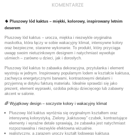
KOMENTARZE
🌵 Pluszowy lód kaktus – miękki, kolorowy, inspirowany letnim
deserem
Pluszowy lód kaktus – urocza, miękka i niezwykle oryginalna
maskotka, która łączy w sobie wakacyjny klimat, intensywne kolory
oraz bezpieczne, staranne wykonanie. To produkt, który przyciąga
uwagę swoim nietuzinkowym designem i natychmiast wywołuje
uśmiech – zarówno u dzieci, jak i dorosłych.
Pluszowy lód kaktus to zabawka dekoracyjna, przytulanka i element
wystroju w jednym. Inspirowany popularnym lodem w kształcie kaktusa,
zachwyca energetycznymi barwami, kontrastowymi detalami i
przyjemną w dotyku fakturą materiału. Idealnie sprawdzi się jako
prezent, element wyprawki, ozdoba pokoju dziecięcego lub zabawny
akcent w salonie.
🌈 Wyjątkowy design – soczyste kolory i wakacyjny klimat
Pluszowy lód kaktus wyróżnia się oryginalnym kształtem oraz
intensywną kolorystyką. Zielony „kaktusowy” czubek, kontrastujące
elementy i wyraźne detale sprawiają, że zabawka jest natychmiast
rozpoznawalna i niezwykle efektowna wizualnie.
realistyczny, a zarazem uroczy kształt lodowego kaktusa