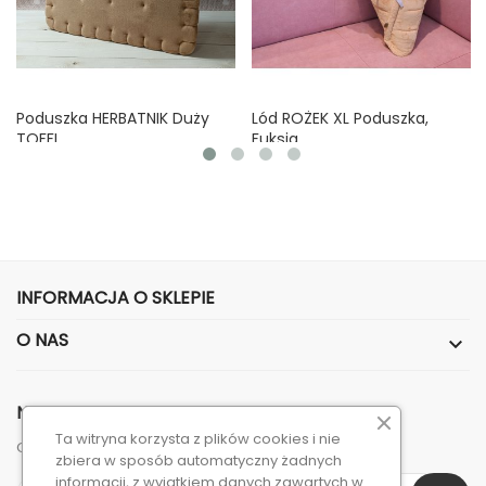
Poduszka HERBATNIK Duży
Lód ROŻEK XL Poduszka,
TOFFI
Fuksja
Cena
Cena
90,00 zł
110,00 zł
INFORMACJA O SKLEPIE
O NAS

NEWSLETTER
Ta witryna korzysta z plików cookies i nie
Otrzymuj informację o nowościach i wyprzedażach
zbiera w sposób automatyczny żadnych
informacji, z wyjątkiem danych zawartych w