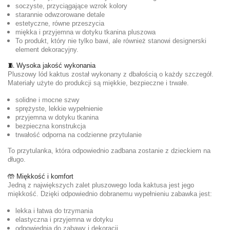
soczyste, przyciągające wzrok kolory
starannie odwzorowane detale
estetyczne, równe przeszycia
miękka i przyjemna w dotyku tkanina pluszowa
To produkt, który nie tylko bawi, ale również stanowi designerski
element dekoracyjny.
🧵 Wysoka jakość wykonania
Pluszowy lód kaktus został wykonany z dbałością o każdy szczegół.
Materiały użyte do produkcji są miękkie, bezpieczne i trwałe.
solidne i mocne szwy
sprężyste, lekkie wypełnienie
przyjemna w dotyku tkanina
bezpieczna konstrukcja
trwałość odporna na codzienne przytulanie
To przytulanka, która odpowiednio zadbana zostanie z dzieckiem na
długo.
🤲 Miękkość i komfort
Jedną z największych zalet pluszowego loda kaktusa jest jego
miękkość. Dzięki odpowiednio dobranemu wypełnieniu zabawka jest:
lekka i łatwa do trzymania
elastyczna i przyjemna w dotyku
odpowiednia do zabawy i dekoracji