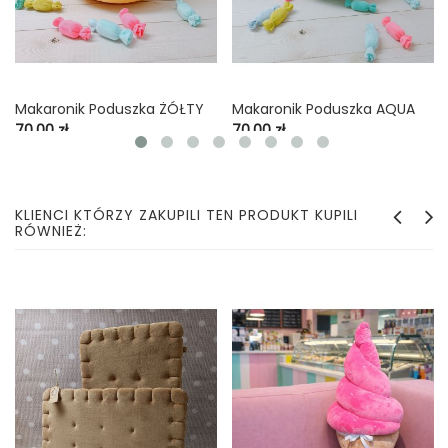
Makaronik Poduszka ŻÓŁTY
Makaronik Poduszka AQUA
Cena
Cena
70,00 zł
70,00 zł
KLIENCI KTÓRZY ZAKUPILI TEN PRODUKT KUPILI
RÓWNIEŻ: