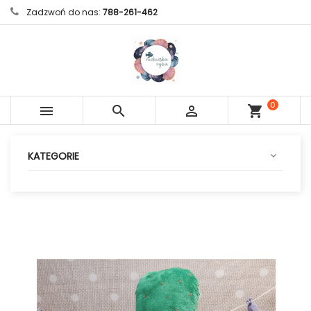
Zadzwoń do nas:
788-261-462
0



shopping_cart
sztuk
KATEGORIE