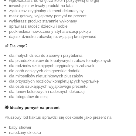
wprowadzasz do wnętrza kolor i pozytywną energię
inwestujesz w trwały produkt na lata
zyskujesz oryginalny element dekoracyjny
masz gotowy, wyjątkowy pomysł na prezent
wybierasz produkt starannie wykonany
sprawiasz radość dziecku i sobie
podkreślasz nowoczesny styl aranżacji pokoju
dajesz dziecku zabawkę rozwijającą kreatywność
👶 Dla kogo?
dla małych dzieci do zabawy i przytulania
dla przedszkolaków do kreatywnych zabaw tematycznych
dla rodziców szukających oryginalnych zabawek
dla osób ceniących designerskie dodatki
dla miłośników nietuzinkowych pluszaków
dla przyszłych rodziców kompletujących wyprawkę
dla osób szukających wyjątkowego prezentu
dla fanów kolorowych i radosnych dekoracji
dla fotografów do sesji
🎁 Idealny pomysł na prezent
Pluszowy lód kaktus sprawdzi się doskonale jako prezent na:
baby shower
narodziny dziecka