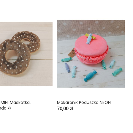
MINI Maskotka,
Makaronik Poduszka NEON
Z

shopping_cart

ada ♻️
Sz
Cena
70,00 zł
C
14