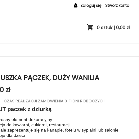
Zaloguj się
|
Stwórz konto
shopping_cart
0 sztuk
| 0,00 zł
USZKA PĄCZEK, DUŻY WANILIA
0 zł
o
CZAS REALIZACJI ZAMÓWIENIA 8-11 DNI ROBOCZYCH
T pączek z dziurką
esny element dekoracyjny
ja do kawiarni, cukierni, restauracji
le zaprezentuje się na kanapie, fotelu w sypialni lub salonie
ju dla dzieci