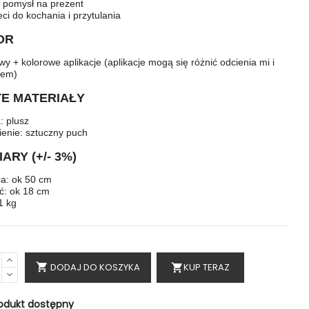
y pomysł na prezent
eci do kochania i przytulania
OR
wy + kolorowe aplikacje (aplikacje mogą się różnić odcienia mi i
iem)
TE MATERIAŁY
: plusz
ienie: sztuczny puch
ARY (+/- 3%)
ca: ok 50 cm
ć: ok 18 cm
1 kg
DODAJ DO KOSZYKA
KUP TERAZ

shopping_cart
odukt dostępny