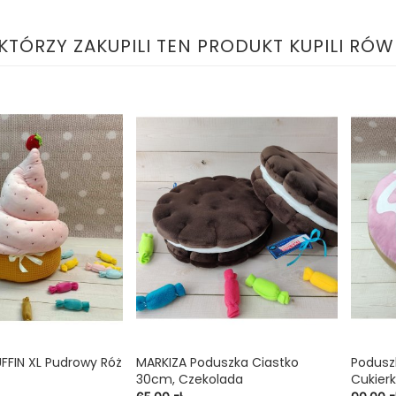
 KTÓRZY ZAKUPILI TEN PRODUKT KUPILI RÓW
FFIN XL Pudrowy Róż
MARKIZA Poduszka Ciastko
Podusz


shopping_cart
30cm, Czekolada
Cukier