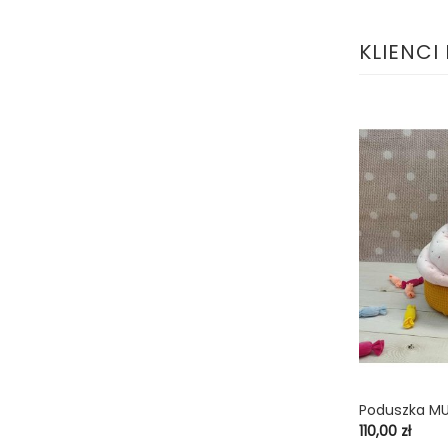
KLIENCI
Poduszka MU
shopping_cart
Cena
110,00 zł