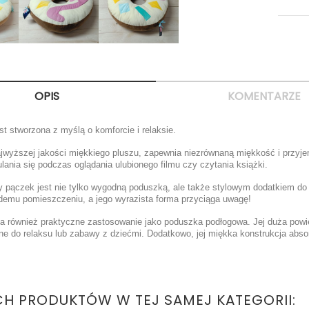
OPIS
KOMENTARZE
t stworzona z myślą o komforcie i relaksie.
wyższej jakości miękkiego pluszu, zapewnia niezrównaną miękkość i przyjemn
lania się podczas oglądania ulubionego filmu czy czytania książki.
y pączek jest nie tylko wygodną poduszką, ale także stylowym dodatkiem do t
demu pomieszczeniu, a jego wyrazista forma przyciąga uwagę!
 również praktyczne zastosowanie jako poduszka podłogowa. Jej duża powie
lne do relaksu lub zabawy z dziećmi. Dodatkowo, jej miękka konstrukcja abso
CH PRODUKTÓW W TEJ SAMEJ KATEGORII: