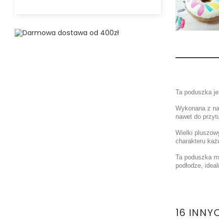
Ta poduszka jes
Wykonana z naj
nawet do przytu
Wielki pluszow
charakteru każ
Ta poduszka ma
podłodze, idea
16 INNY