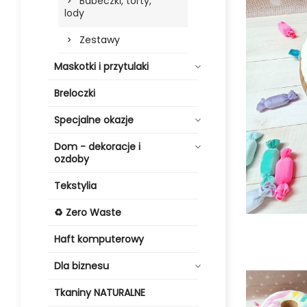
Babeczki, torty,
lody
Zestawy
Maskotki i przytulaki
Breloczki
Specjalne okazje
Dom - dekoracje i
ozdoby
Tekstylia
♻️ Zero Waste
Haft komputerowy
Dla biznesu
Tkaniny NATURALNE