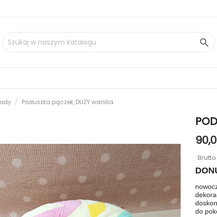

 lody
Poduszka pączek, DUŻY wanilia
POD
90,0
Brutt
DONU
nowocz
dekorac
doskona
do poko