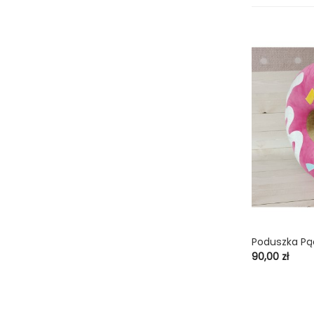
Poduszka Pą
shopping_cart
Cena
90,00 zł