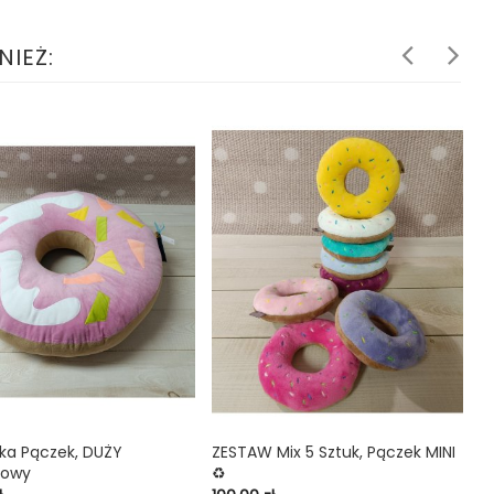
NIEŻ:
ka Pączek, DUŻY
ZESTAW Mix 5 Sztuk, Pączek MINI
Z

shopping_cart

kowy
♻️
H