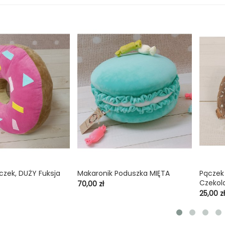
czek, DUŻY Fuksja
Makaronik Poduszka MIĘTA
Pączek 


shopping_cart
Czekol
Cena
70,00 zł
Cena
25,00 zł