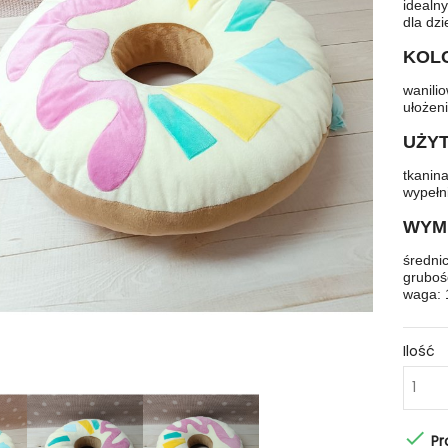
idealn
dla dzi
KOL
wanilio
ułożen
UŻY
tkanina
wypełn
WYMI
średni
gruboś
waga: 
Ilość

Pr