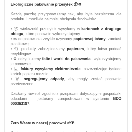
Ekologiczne pakowanie przesyłek
📦♻️
Każdą paczkę przygotowujemy tak, aby była bezpieczna dla
produktu i możliwie najmniej obciążała środowisko.
• 📦 większość przesyłek wysyłamy w
kartonach z drugiego
obiegu
, które ponownie wykorzystujemy
• 📜 do pakowania zwykle używamy
papierowej taśmy
, zamiast
plastikowej
• 🧻 produkty zabezpieczamy
papierem
, który łatwo poddać
recyklingowi
• ♻️ odzyskujemy
folie i worki do pakowania
i wykorzystujemy
je ponownie
• 💻
faktury wysyłamy elektronicznie
, oszczędzając tysiące
kartek papieru rocznie
• 🗑️
segregujemy odpady
, aby mogły zostać ponownie
przetworzone
Działamy również zgodnie z przepisami dotyczącymi gospodarki
odpadami – jesteśmy zarejestrowani w systemie
BDO
000363197
.
Zero Waste w naszej pracowni
🌱🧵