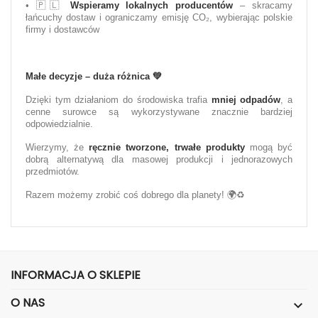
• 🇵🇱
Wspieramy lokalnych producentów
– skracamy
łańcuchy dostaw i ograniczamy emisję CO₂, wybierając polskie
firmy i dostawców
Małe decyzje – duża różnica
💚
Dzięki tym działaniom do środowiska trafia
mniej odpadów
, a
cenne surowce są wykorzystywane znacznie bardziej
odpowiedzialnie.
Wierzymy, że
ręcznie tworzone, trwałe produkty
mogą być
dobrą alternatywą dla masowej produkcji i jednorazowych
przedmiotów.
Razem możemy zrobić coś dobrego dla planety! 🌍♻️
INFORMACJA O SKLEPIE
O NAS
