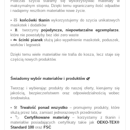
Podczas szycia staramy się wykorzystywać materiały w
maksymalnym stopniu. Dzięki temu ograniczamy ilość odpadów
i nadajemy resztkom materiałów nowe życie.
• 🧸
końcówki tkanin
wykorzystujemy do szycia unikatowych
maskotek i dodatków
• 🧵 tworzymy
pojedyncze, niepowtarzalne egzemplarze
,
które nie powstałyby bez idei zero waste
• ☁️
ścinki pianek
służą jako wypełnienie maskotek, poduszek,
worków i legowisk
Dzięki temu wiele materiałów nie trafia do kosza, lecz staje się
częścią nowych produktów.
Świadomy wybór materiałów i produktów
🌿
Tworząc i wybierając produkty do naszej oferty, kierujemy się
jakością, bezpieczeństwem oraz odpowiedzialnością wobec
środowiska.
• 🛠️
Trwałość ponad wszystko
– promujemy produkty, które
służą przez lata, zamiast jednorazowych przedmiotów
• 🏷️
Certyfikowane materiały
– korzystamy z tkanin i
materiałów posiadających certyfikaty takie jak
OEKO-TEX®
Standard 100
oraz
FSC