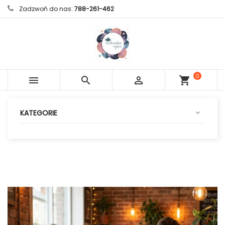
Zadzwoń do nas:
788-261-462
0



shopping_cart
sztuk
KATEGORIE