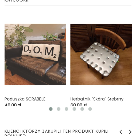
Poduszka SCRABBLE
Herbatnik "skóra" Srebrny
Cena
Cena
40,00 zł
60,00 zł
KLIENCI KTÓRZY ZAKUPILI TEN PRODUKT KUPILI
RÓWNIEŻ: