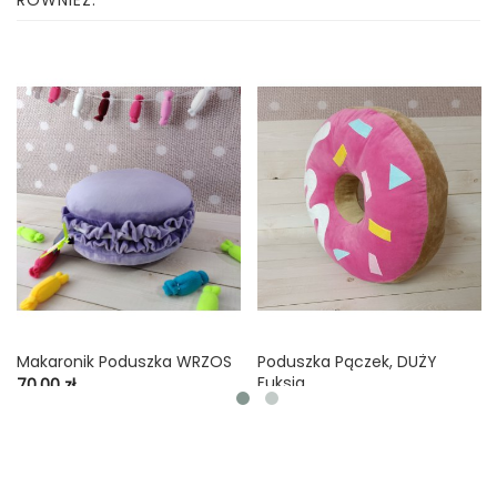
Makaronik Poduszka WRZOS
Poduszka Pączek, DUŻY
Fuksja
Cena
70,00 zł
Cena
90,00 zł