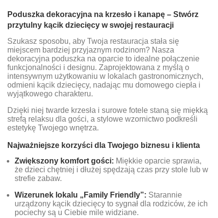
Poduszka dekoracyjna na krzesło i kanapę – Stwórz
przytulny kącik dziecięcy w swojej restauracji
Szukasz sposobu, aby Twoja restauracja stała się
miejscem bardziej przyjaznym rodzinom? Nasza
dekoracyjna poduszka na oparcie to idealne połączenie
funkcjonalności i designu. Zaprojektowana z myślą o
intensywnym użytkowaniu w lokalach gastronomicznych,
odmieni kącik dziecięcy, nadając mu domowego ciepła i
wyjątkowego charakteru.
Dzięki niej twarde krzesła i surowe fotele staną się miękką
strefą relaksu dla gości, a stylowe wzornictwo podkreśli
estetykę Twojego wnętrza.
Najważniejsze korzyści dla Twojego biznesu i klienta
Zwiększony komfort gości:
Miękkie oparcie sprawia,
że dzieci chętniej i dłużej spędzają czas przy stole lub w
strefie zabaw.
Wizerunek lokalu „Family Friendly”:
Starannie
urządzony kącik dziecięcy to sygnał dla rodziców, że ich
pociechy są u Ciebie mile widziane.