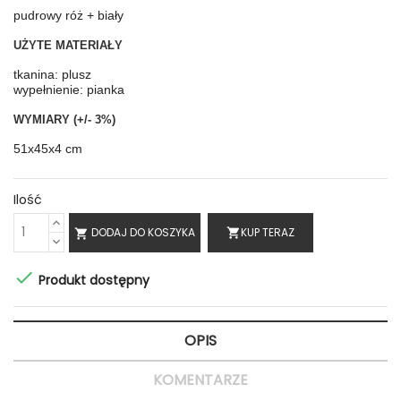
pudrowy róż + biały
UŻYTE MATERIAŁY
tkanina: plusz
wypełnienie: pianka
WYMIARY (+/- 3%)
51x45x4 cm
Ilość
DODAJ DO KOSZYKA
KUP TERAZ
shopping_cart


Produkt dostępny
OPIS
KOMENTARZE