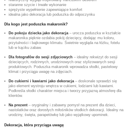
staranne szycie i trwałe wykonanie
sprężyste wypełnienie zapewniające komfort
idealna jako dekoracja lub poduszka do odpoczynku
Dla kogo jest poduszka makaronik?
Do pokoju dziecka jako dekoracja
– urocza poduszka w kształcie
makaronika pięknie ozdabia pokój dziecięcy, dodając mu koloru,
przytulności i bajkowego klimatu. Świetnie wygląda na łóżku, fotelu
lub w kąciku zabaw.
Dla fotografów do sesji zdjęciowych
– idealny rekwizyt do sesji
dziecięcych, rodzinnych, urodzinowych oraz stylizowanych sesji
produktowych. Poduszka makaronik wprowadza słodki, pastelowy
klimat i przyciąga uwagę na zdjęciach.
Do cukierni i kawiarni jako dekoracja
– doskonale sprawdzi się
jako element wystroju wnętrza w cukierni, lodziarni lub kawiarni.
Podkreśla słodki charakter miejsca i tworzy przyjazną atmosferę dla
klientów.
Na prezent
– oryginalny i zabawny pomysł na prezent dla dzieci,
nastolatków oraz dorosłych miłośników słodkich dekoracji. Idealny na
urodziny, święta, parapetówkę lub jako wyjątkowy upominek.
Dekoracja, która przyciąga uwagę