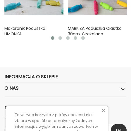
Makaronik Poduszka
MARKIZA Poduszka Ciastko
LIMONKA
30cm, Czekolada
Cena
Cena
70,00 zł
65,00 zł
INFORMACJA O SKLEPIE
O NAS

NEWSLETTER
Ta witryna korzysta z plików cookies i nie
Otrzymuj informację o nowościach i wyprzedażach
zbiera w sposób automatyczny żadnych
informacji, z wyjątkiem danych zawartych w