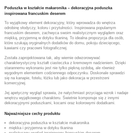
Poduszka w kształcie makaronika – dekoracyjna poduszka
inspirowana francuskim deserem
To wyjątkowy element dekoracyjny, który wprowadza do wnętrza
odrobinę słodyczy, koloru i przytulności. Inspirowana popularnym
francuskim deserem, zachwyca swoim realistycznym wyglądem oraz
miękką, przyjemną w dotyku tkaniną. To idealna propozycja dla osób,
które szukają oryginalnych dodatków do domu, pokoju dziecięcego,
kawiarni czy pracowni fotograficznej.
Została zaprojektowana tak, aby wiernie odwzorowywać
charakterystyczny kształt ciasteczka z kremowym nadzieniem. Dzięki
starannemu wykonaniu jest nie tylko piękną ozdobą, ale również
wygodnym elementem codziennego odpoczynku. Doskonale sprawdzi
się na kanapie, fotelu, łóżku lub jako dekoracja w przestrzeni
komercyjnej.
Jej apetyczny wygląd sprawia, że natychmiast przyciąga wzrok i nadaje
wnętrzu wyjątkowego charakteru. Świetnie komponuje się z innymi
dekoracyjnymi poduszkami, kocami oraz kolorowymi dodatkami.
Najważniejsze cechy produktu
dekoracyjna poduszka w kształcie makaronika
miękka i przyjemna w dotyku tkanina
realistyczny wygląd inspirowany francuskim deserem