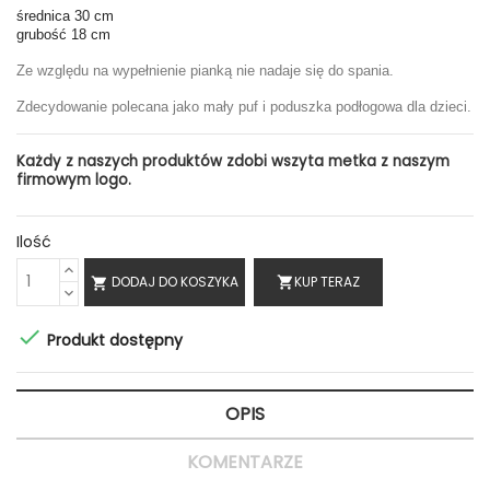
średnica 30 cm
grubość 18 cm
Ze względu na wypełnienie pianką nie nadaje się do spania.
Zdecydowanie polecana jako mały puf i poduszka podłogowa dla dzieci.
Każdy z naszych produktów zdobi wszyta metka z naszym
firmowym logo.
Ilość
DODAJ DO KOSZYKA
KUP TERAZ
shopping_cart


Produkt dostępny
OPIS
KOMENTARZE