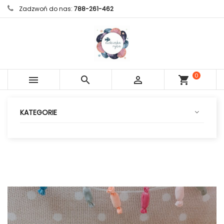
Zadzwoń do nas:
788-261-462
0



shopping_cart
sztuk
KATEGORIE