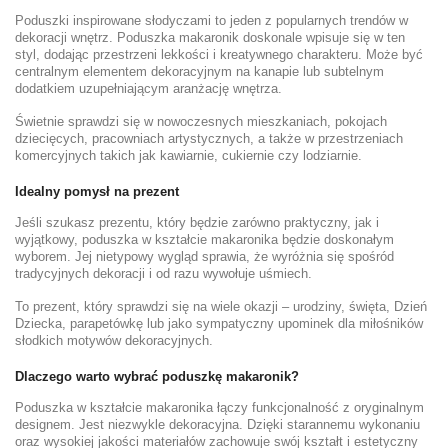
Poduszki inspirowane słodyczami to jeden z popularnych trendów w
dekoracji wnętrz. Poduszka makaronik doskonale wpisuje się w ten
styl, dodając przestrzeni lekkości i kreatywnego charakteru. Może być
centralnym elementem dekoracyjnym na kanapie lub subtelnym
dodatkiem uzupełniającym aranżację wnętrza.
Świetnie sprawdzi się w nowoczesnych mieszkaniach, pokojach
dziecięcych, pracowniach artystycznych, a także w przestrzeniach
komercyjnych takich jak kawiarnie, cukiernie czy lodziarnie.
Idealny pomysł na prezent
Jeśli szukasz prezentu, który będzie zarówno praktyczny, jak i
wyjątkowy, poduszka w kształcie makaronika będzie doskonałym
wyborem. Jej nietypowy wygląd sprawia, że wyróżnia się spośród
tradycyjnych dekoracji i od razu wywołuje uśmiech.
To prezent, który sprawdzi się na wiele okazji – urodziny, święta, Dzień
Dziecka, parapetówkę lub jako sympatyczny upominek dla miłośników
słodkich motywów dekoracyjnych.
Dlaczego warto wybrać poduszkę makaronik?
Poduszka w kształcie makaronika łączy funkcjonalność z oryginalnym
designem. Jest niezwykle dekoracyjna. Dzięki starannemu wykonaniu
oraz wysokiej jakości materiałów zachowuje swój kształt i estetyczny