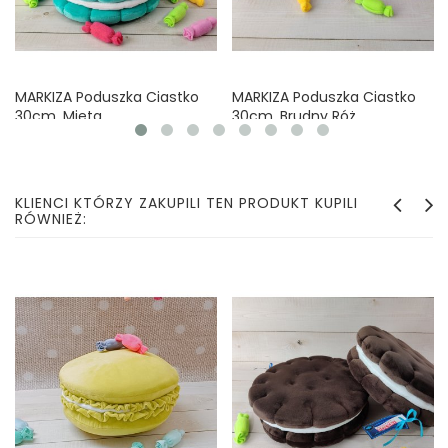
MARKIZA Poduszka Ciastko
MARKIZA Poduszka Ciastko
30cm, Mięta
30cm, Brudny Róż
Cena
Cena
65,00 zł
65,00 zł
KLIENCI KTÓRZY ZAKUPILI TEN PRODUKT KUPILI
RÓWNIEŻ: