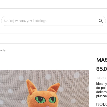

rudy
MAS
85,0
Brutt
idealny
do poko
dekora
pluszo
KOL