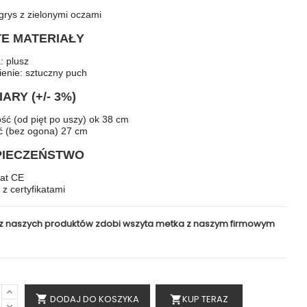
ygrys z zielonymi oczami
TE MATERIAŁY
: plusz
ienie: sztuczny puch
IARY
(+/- 3%)
ść (od pięt po uszy) ok 38 cm
ć (bez ogona) 27 cm
PIECZEŃSTWO
kat CE
 z certyfikatami
z naszych produktów zdobi wszyta metka z naszym firmowym
DODAJ DO KOSZYKA
KUP TERAZ

shopping_cart