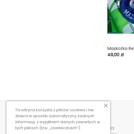
Maskotka R
shopping_cart
Cena
49,00 zł
Ta witryna korzysta z plików cookies i nie
KONTAKT Z NAMI
O NAS
zbiera w sposób automatyczny żadnych
Niebieska Ryba
Regulamin
informacji, z wyjątkiem danych zawartych w
12-120 Dźwierzuty
Wysyłka i płatności
tych plikach (tzw. „ciasteczkach”).
Polska