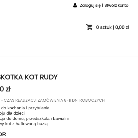
Zaloguj się
|
Stwórz konto
shopping_cart
0 sztuk
| 0,00 zł
KOTKA KOT RUDY
0 zł
o
CZAS REALIZACJI ZAMÓWIENIA 8-11 DNI ROBOCZYCH
 do kochania i przytulania
ju dla dzieci
cja do domu, przedszkola i bawialni
wy kot z haftowaną buzią
OR