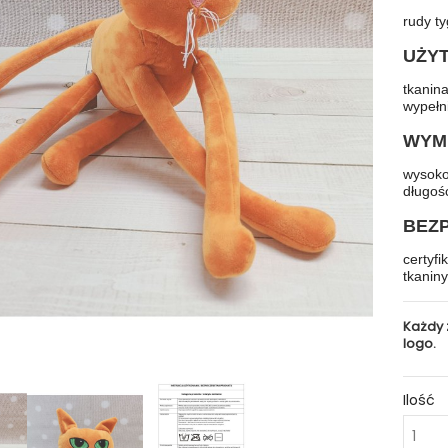
rudy t
UŻY
tkanina
wypełn
WYM
wysoko
długoś
BEZ
certyfi
tkaniny
Każdy 
logo.
Ilość