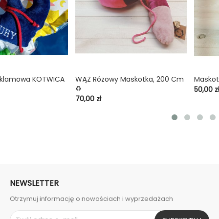
eklamowa KOTWICA
WĄŻ Różowy Maskotka, 200 Cm
Maskot

shopping_cart

shopping_cart
♻️
Cena
50,00 z
Cena
70,00 zł
NEWSLETTER
Otrzymuj informację o nowościach i wyprzedażach