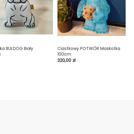
ka BULDOG Biały
Ciastkowy POTWÓR Maskotka
C

shopping_cart

100cm
L
ł
Cena
C
320,00 zł
35