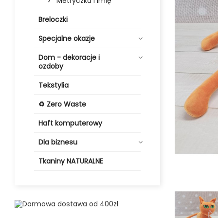
Metryczka i imię
Breloczki
Specjalne okazje
Dom - dekoracje i
ozdoby
Tekstylia
♻️ Zero Waste
Haft komputerowy
Dla biznesu
Tkaniny NATURALNE