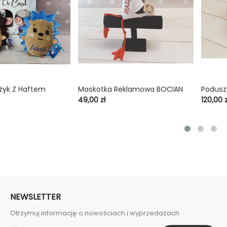
żyk Z Haftem
Maskotka Reklamowa BOCIAN
Podusz

shopping_cart

shopping_cart
Cena
Cena
49,00 zł
120,00 z
NEWSLETTER
Otrzymuj informację o nowościach i wyprzedażach