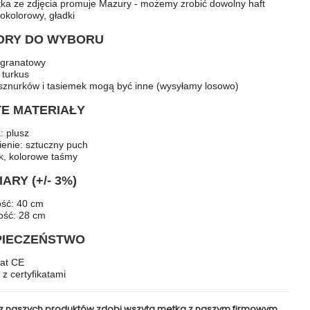
ka ze zdjęcia promuje Mazury - możemy zrobić dowolny haft
nokolorowy, gładki
ORY DO WYBORU
+ granatowy
 turkus
 sznurków i tasiemek mogą być inne (wysyłamy losowo)
TE MATERIAŁY
: plusz
ienie: sztuczny puch
k, kolorowe taśmy
ARY (+/- 3%)
ść: 40 cm
ość: 28 cm
PIECZEŃSTWO
kat CE
 z certyfikatami
z naszych produktów zdobi wszyta metka z naszym firmowym