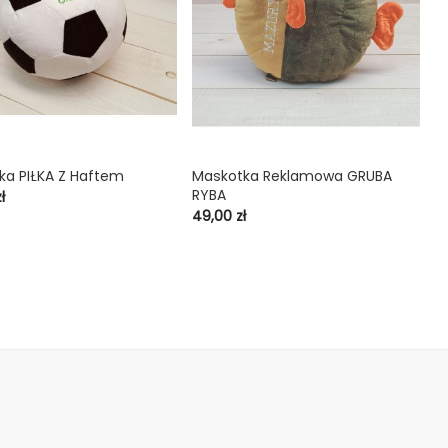
ka PIŁKA Z Haftem
Maskotka Reklamowa GRUBA
M

shopping_cart

RYBA
C
ł
49
Cena
49,00 zł