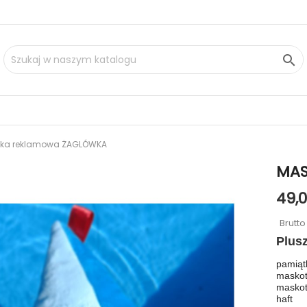

tka reklamowa ŻAGLÓWKA
MAS
49,0
Brutt
Plus
pamiąt
maskot
maskot
haft