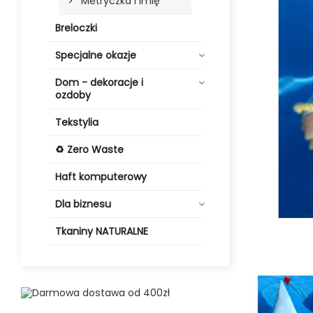
Metryczka i imię
Breloczki
Specjalne okazje
Dom - dekoracje i
ozdoby
Tekstylia
♻️ Zero Waste
Haft komputerowy
Dla biznesu
Tkaniny NATURALNE