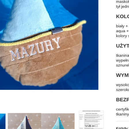
maskot
tył jed
KOL
biały 
aqua +
kolory
UŻY
tkanina
wypełn
sznure
WYMI
wysoko
szerok
BEZ
certyfi
tkaniny
Każdy 