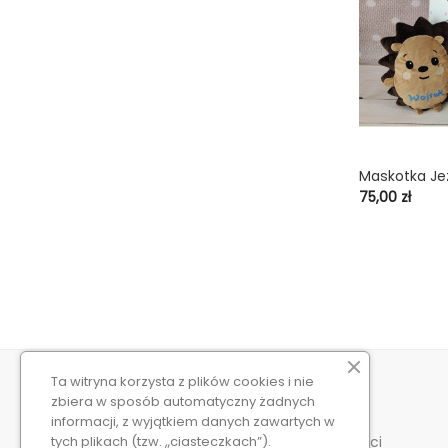
Maskotka Je
shopping_cart
Cena
75,00 zł
Ta witryna korzysta z plików cookies i nie
KONTAKT Z NAMI
O NAS
zbiera w sposób automatyczny żadnych
Niebieska Ryba
Regulamin
informacji, z wyjątkiem danych zawartych w
12-120 Dźwierzuty
Wysyłka i płatności
tych plikach (tzw. „ciasteczkach”).