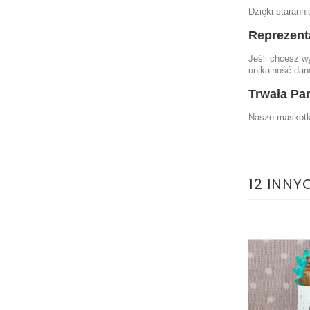
Dzięki starann
Reprezent
Jeśli chcesz w
unikalność dan
Trwała Pa
Nasze maskotki
12 INNY