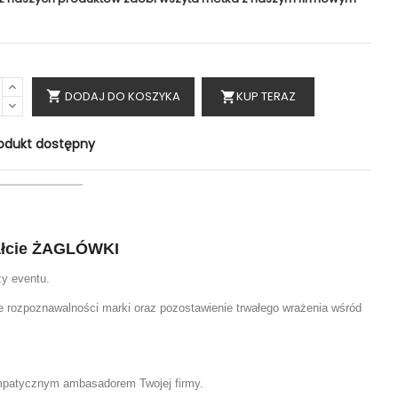
DODAJ DO KOSZYKA
KUP TERAZ

shopping_cart
odukt dostępny
tałcie ŻAGLÓWKI
zy eventu.
nie rozpoznawalności marki oraz pozostawienie trwałego wrażenia wśród
ympatycznym ambasadorem Twojej firmy.