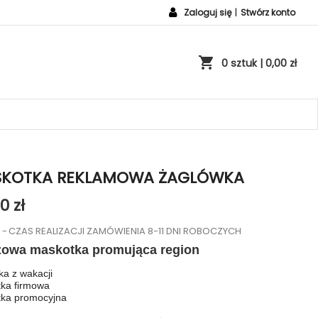
Zaloguj się
|
Stwórz konto
shopping_cart
0 sztuk
| 0,00 zł
KOTKA REKLAMOWA ŻAGLÓWKA
0 zł
o
CZAS REALIZACJI ZAMÓWIENIA 8-11 DNI ROBOCZYCH
zowa maskotka promująca region
ka z wakacji
ka firmowa
ka promocyjna