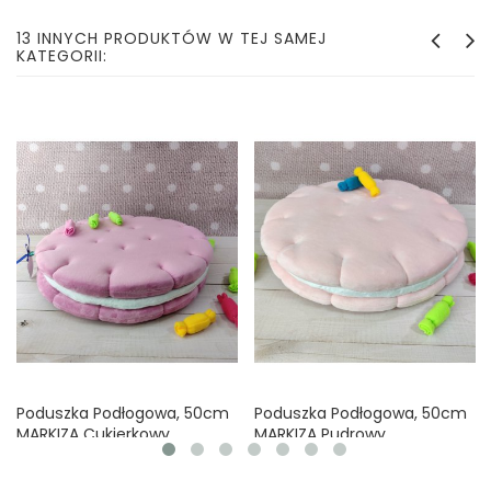
13 INNYCH PRODUKTÓW W TEJ SAMEJ
KATEGORII:
Poduszka Podłogowa, 50cm
Poduszka Podłogowa, 50cm
MARKIZA Cukierkowy
MARKIZA Pudrowy
Cena
Cena
110,00 zł
110,00 zł