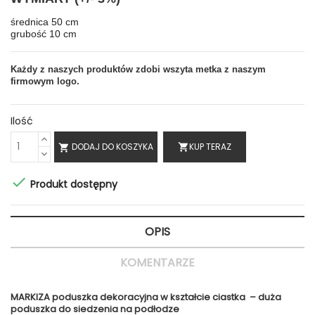
średnica 50 cm
grubość 10 cm
Każdy z naszych produktów zdobi wszyta metka z naszym
firmowym logo.
Ilość
DODAJ DO KOSZYKA
KUP TERAZ
shopping_cart


Produkt dostępny
OPIS
KOMENTARZE
MARKIZA poduszka dekoracyjna w kształcie ciastka – duża
poduszka do siedzenia na podłodze