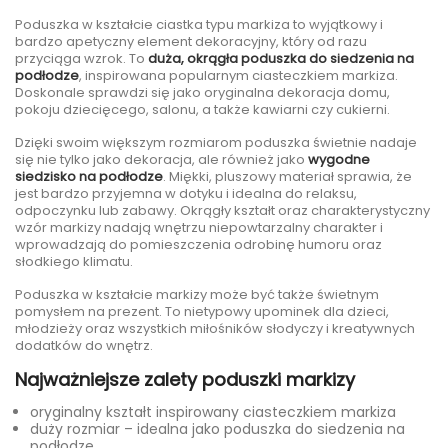
Poduszka w kształcie ciastka typu markiza to wyjątkowy i
bardzo apetyczny element dekoracyjny, który od razu
przyciąga wzrok. To
duża, okrągła poduszka do siedzenia na
podłodze
, inspirowana popularnym ciasteczkiem markiza.
Doskonale sprawdzi się jako oryginalna dekoracja domu,
pokoju dziecięcego, salonu, a także kawiarni czy cukierni.
Dzięki swoim większym rozmiarom poduszka świetnie nadaje
się nie tylko jako dekoracja, ale również jako
wygodne
siedzisko na podłodze
. Miękki, pluszowy materiał sprawia, że
jest bardzo przyjemna w dotyku i idealna do relaksu,
odpoczynku lub zabawy. Okrągły kształt oraz charakterystyczny
wzór markizy nadają wnętrzu niepowtarzalny charakter i
wprowadzają do pomieszczenia odrobinę humoru oraz
słodkiego klimatu.
Poduszka w kształcie markizy może być także świetnym
pomysłem na prezent. To nietypowy upominek dla dzieci,
młodzieży oraz wszystkich miłośników słodyczy i kreatywnych
dodatków do wnętrz.
Najważniejsze zalety poduszki markizy
oryginalny kształt inspirowany ciasteczkiem markiza
duży rozmiar – idealna jako poduszka do siedzenia na
podłodze