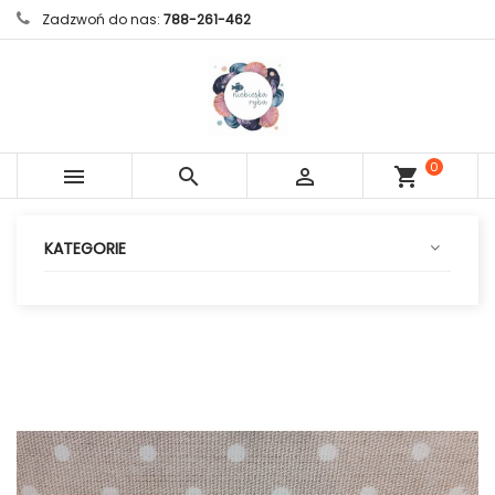
Zadzwoń do nas:
788-261-462
0



shopping_cart
sztuk
KATEGORIE