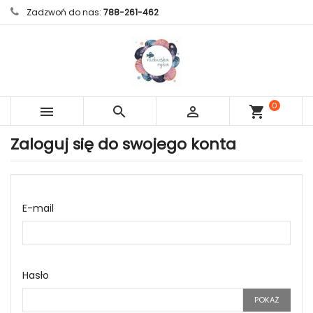
Zadzwoń do nas:
788-261-462
0



shopping_cart
sztuk
Zaloguj się do swojego konta
E-mail
Hasło
POKAŻ