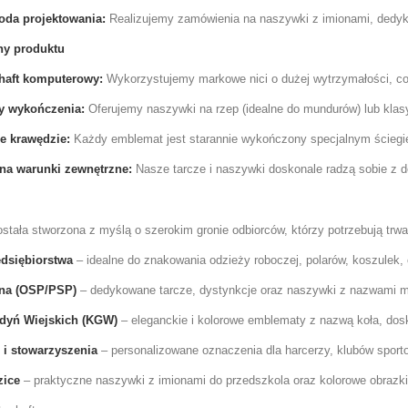
oda projektowania:
Realizujemy zamówienia na naszywki z imionami, dedyk
hy produktu
haft komputerowy:
Wykorzystujemy markowe nici o dużej wytrzymałości, co 
y wykończenia:
Oferujemy naszywki na rzep (idealne do mundurów) lub klas
 krawędzie:
Każdy emblemat jest starannie wykończony specjalnym ściegiem
na warunki zewnętrzne:
Nasze tarcze i naszywki doskonale radzą sobie z d
ostała stworzona z myślą o szerokim gronie odbiorców, którzy potrzebują trw
edsiębiorstwa
– idealne do znakowania odzieży roboczej, polarów, koszulek, 
rna (OSP/PSP)
– dedykowane tarcze, dystynkcje oraz naszywki z nazwami mi
dyń Wiejskich (KGW)
– eleganckie i kolorowe emblematy z nazwą koła, dosko
 i stowarzyszenia
– personalizowane oznaczenia dla harcerzy, klubów sport
zice
– praktyczne naszywki z imionami do przedszkola oraz kolorowe obrazki, 