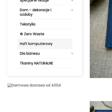
Specjalne okazje
Dom - dekoracje i
ozdoby
Tekstylia
♻️ Zero Waste
Haft komputerowy
Dla biznesu
Tkaniny NATURALNE