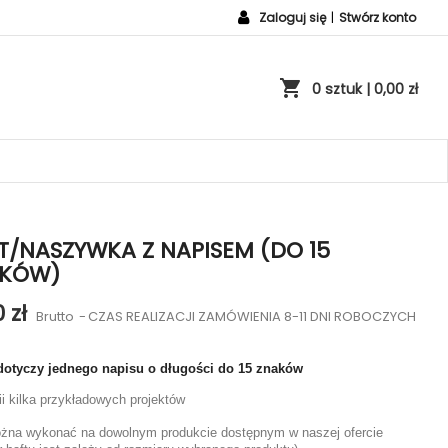
Zaloguj się
|
Stwórz konto
shopping_cart
0 sztuk
| 0,00 zł
T/NASZYWKA Z NAPISEM (DO 15
AKÓW)
0 zł
Brutto
CZAS REALIZACJI ZAMÓWIENIA 8-11 DNI ROBOCZYCH
 dotyczy jednego napisu o długości do 15 znaków
ii kilka przykładowych projektów
żna wykonać na dowolnym produkcie dostępnym w naszej ofercie