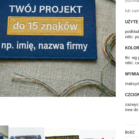
(rozmia
lub zam
UŻYTE
podkład
nitki: p
KOLOR
tło: wg
nitki: c
WYMIA
maksym
CZCIO
zazwycz
inne do
Ilość