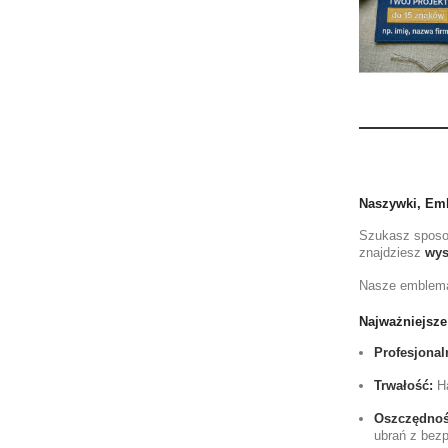
Naszywki, Emb
Szukasz sposob
znajdziesz
wys
Nasze emblematy
Najważniejsze 
Profesjonal
Trwałość:
Ha
Oszczędność
ubrań z bez