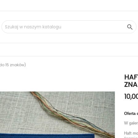

do 15 znaków)
HAF
ZN
10,0
Oferta
W galer
Haft mo