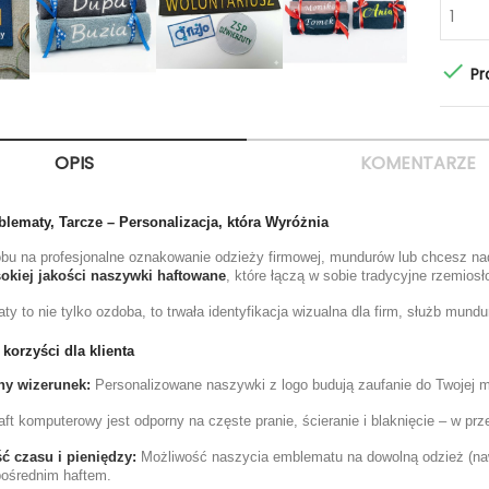

Pr
OPIS
KOMENTARZE
lematy, Tarcze – Personalizacja, która Wyróżnia
u na profesjonalne oznakowanie odzieży firmowej, mundurów lub chcesz nada
okiej jakości naszywki haftowane
, które łączą w sobie tradycyjne rzemios
 to nie tylko ozdoba, to trwała identyfikacja wizualna dla firm, służb mund
korzyści dla klienta
ny wizerunek:
Personalizowane naszywki z logo budują zaufanie do Twojej mar
ft komputerowy jest odporny na częste pranie, ścieranie i blaknięcie – w pr
 czasu i pieniędzy:
Możliwość naszycia emblematu na dowolną odzież (naw
pośrednim haftem.