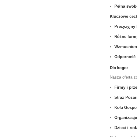
Pełna swob
Kluczowe cec
Precyzyjny 
Różne form
Wzmocnione
Odporność 
Dla kogo:
Nasza oferta z
Firmy i prz
Straż Poża
Koła Gospo
Organizacje
Dzieci i rod