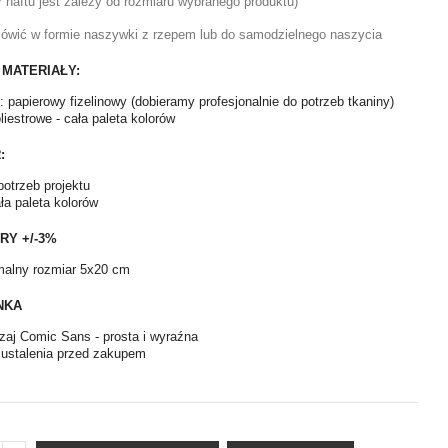
r haftu jest zależy od rozmiaru wybranego produktu)
ówić w formie naszywki z rzepem lub do samodzielnego naszycia
 MATERIAŁY:
: papierowy fizelinowy (dobieramy profesjonalnie do potrzeb tkaniny)
oliestrowe - cała paleta kolorów
:
 potrzeb projektu
ała paleta kolorów
RY +/-3%
alny rozmiar 5x20 cm
NKA
aj Comic Sans - prosta i wyraźna
 ustalenia przed zakupem