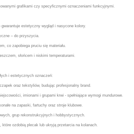
owanymi grafikami czy specyficznymi oznaczeniami funkcyjnymi.
gwarantuje estetyczny wygląd i nasycone kolory.
yczne – do przyszycia.
, co zapobiega pruciu się materiału.
eszczem, słońcem i niskimi temperaturami.
ałych i estetycznych oznaczeń:
czapek oraz tekstyliów, budując profesjonalny brand.
ejscowości, imionami i grupami krwi - spełniające wymogi mundurowe.
nałe na zapaski, fartuchy oraz stroje klubowe.
owych, grup rekonstrukcyjnych i hobbystycznych.
które ozdobią plecak lub ukryją przetarcia na kolanach.