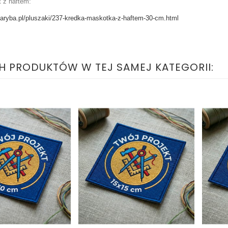
 z haftem:
skaryba.pl/pluszaki/237-kredka-maskotka-z-haftem-30-cm.html
H PRODUKTÓW W TEJ SAMEJ KATEGORII: