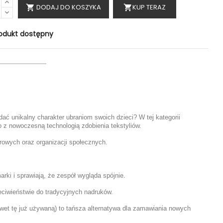
DODAJ DO KOSZYKA
KUP TERAZ

shopping_cart
odukt dostępny
ć unikalny charakter ubraniom swoich dzieci? W tej kategorii
ło z nowoczesną technologią zdobienia tekstyliów.
urowych oraz organizacji społecznych.
ki i sprawiają, że zespół wygląda spójnie.
zeciwieństwie do tradycyjnych nadruków.
et tę już używaną) to tańsza alternatywa dla zamawiania nowych