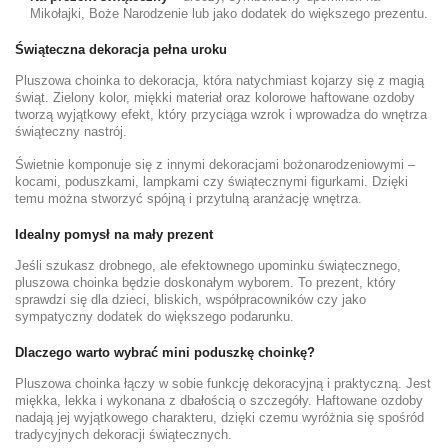
Mikołajki, Boże Narodzenie lub jako dodatek do większego prezentu.
Świąteczna dekoracja pełna uroku
Pluszowa choinka to dekoracja, która natychmiast kojarzy się z magią
świąt. Zielony kolor, miękki materiał oraz kolorowe haftowane ozdoby
tworzą wyjątkowy efekt, który przyciąga wzrok i wprowadza do wnętrza
świąteczny nastrój.
Świetnie komponuje się z innymi dekoracjami bożonarodzeniowymi –
kocami, poduszkami, lampkami czy świątecznymi figurkami. Dzięki
temu można stworzyć spójną i przytulną aranżację wnętrza.
Idealny pomysł na mały prezent
Jeśli szukasz drobnego, ale efektownego upominku świątecznego,
pluszowa choinka będzie doskonałym wyborem. To prezent, który
sprawdzi się dla dzieci, bliskich, współpracowników czy jako
sympatyczny dodatek do większego podarunku.
Dlaczego warto wybrać mini poduszkę choinkę?
Pluszowa choinka łączy w sobie funkcję dekoracyjną i praktyczną. Jest
miękka, lekka i wykonana z dbałością o szczegóły. Haftowane ozdoby
nadają jej wyjątkowego charakteru, dzięki czemu wyróżnia się spośród
tradycyjnych dekoracji świątecznych.