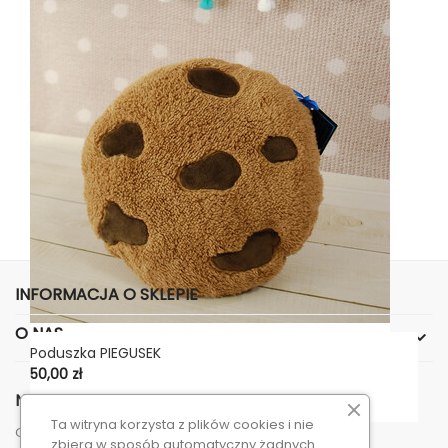
INFORMACJA O SKLEPIE
O NAS

Poduszka PIEGUSEK
Cena
50,00 zł
NEWSLETTER
Ta witryna korzysta z plików cookies i nie
Otrzymuj informację o nowościach i wyprzedażach
zbiera w sposób automatyczny żadnych