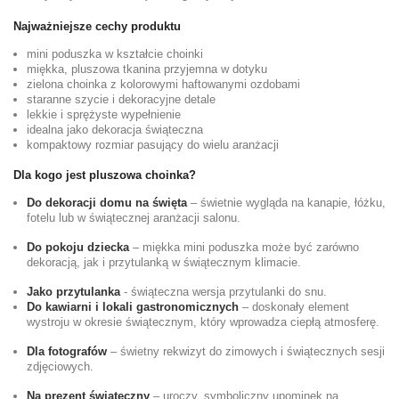
Najważniejsze cechy produktu
mini poduszka w kształcie choinki
miękka, pluszowa tkanina przyjemna w dotyku
zielona choinka z kolorowymi haftowanymi ozdobami
staranne szycie i dekoracyjne detale
lekkie i sprężyste wypełnienie
idealna jako dekoracja świąteczna
kompaktowy rozmiar pasujący do wielu aranżacji
Dla kogo jest pluszowa choinka?
Do dekoracji domu na święta
– świetnie wygląda na kanapie, łóżku,
fotelu lub w świątecznej aranżacji salonu.
Do pokoju dziecka
– miękka mini poduszka może być zarówno
dekoracją, jak i przytulanką w świątecznym klimacie.
Jako przytulanka
- świąteczna wersja przytulanki do snu.
Do kawiarni i lokali gastronomicznych
– doskonały element
wystroju w okresie świątecznym, który wprowadza ciepłą atmosferę.
Dla fotografów
– świetny rekwizyt do zimowych i świątecznych sesji
zdjęciowych.
Na prezent świąteczny
– uroczy, symboliczny upominek na