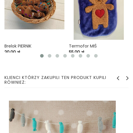
Brelok PIERNIK
Termofor MIŚ
Cena
Cena
20,00 zł
55,00 zł
KLIENCI KTÓRZY ZAKUPILI TEN PRODUKT KUPILI
RÓWNIEŻ: