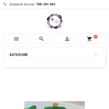
Zadzwoń do nas:
788-261-462
0



shopping_cart
sztuk
KATEGORIE