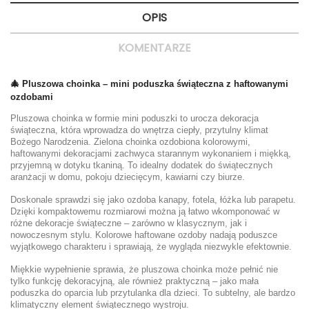
OPIS
KOMENTARZE
🎄 Pluszowa choinka – mini poduszka świąteczna z haftowanymi
ozdobami
Pluszowa choinka w formie mini poduszki to urocza dekoracja
świąteczna, która wprowadza do wnętrza ciepły, przytulny klimat
Bożego Narodzenia. Zielona choinka ozdobiona kolorowymi,
haftowanymi dekoracjami zachwyca starannym wykonaniem i miękką,
przyjemną w dotyku tkaniną. To idealny dodatek do świątecznych
aranżacji w domu, pokoju dziecięcym, kawiarni czy biurze.
Doskonale sprawdzi się jako ozdoba kanapy, fotela, łóżka lub parapetu.
Dzięki kompaktowemu rozmiarowi można ją łatwo wkomponować w
różne dekoracje świąteczne – zarówno w klasycznym, jak i
nowoczesnym stylu. Kolorowe haftowane ozdoby nadają poduszce
wyjątkowego charakteru i sprawiają, że wygląda niezwykle efektownie.
Miękkie wypełnienie sprawia, że pluszowa choinka może pełnić nie
tylko funkcję dekoracyjną, ale również praktyczną – jako mała
poduszka do oparcia lub przytulanka dla dzieci. To subtelny, ale bardzo
klimatyczny element świątecznego wystroju.