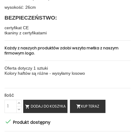
wysokość: 26cm
BEZPIECZEŃSTWO:
certyfikat CE
tkaniny z certyfikatami
Każdy z naszych produktów zdobi wszyta metka z naszym
firmowym logo.
Oferta dotyczy 1 sztuki
Kolory haftów są różne - wysyłamy losowo
Ilość
DODAJ DO KOSZYKA
KUP TERAZ
shopping_cart


Produkt dostępny