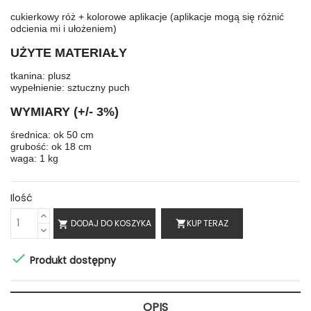
cukierkowy róż + kolorowe aplikacje (aplikacje mogą się różnić
odcienia mi i ułożeniem)
UŻYTE MATERIAŁY
tkanina: plusz
wypełnienie: sztuczny puch
WYMIARY (+/- 3%)
średnica: ok 50 cm
grubość: ok 18 cm
waga: 1 kg
Ilość
DODAJ DO KOSZYKA
KUP TERAZ
shopping_cart


Produkt dostępny
OPIS