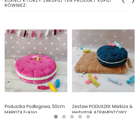
KLIENCI KTÓRZY ZAKUPILI TEN PRODUKT KUPILI
RÓWNIEŻ:
Poduszka Podłogowa, 50cm
Zestaw PODUSZEK Markiza &
MARKIZA Fuksja
Herbatnik ATRAMENTOWY
Cena
Cena
110,00 zł
110,00 zł