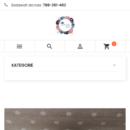
Zadzwoń do nas:
788-261-462
0



shopping_cart
sztuk
KATEGORIE