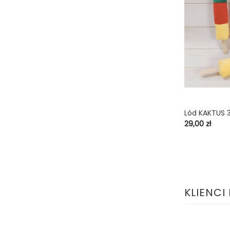
Lód KAKTUS
shopping_cart
Cena
29,00 zł
KLIENCI