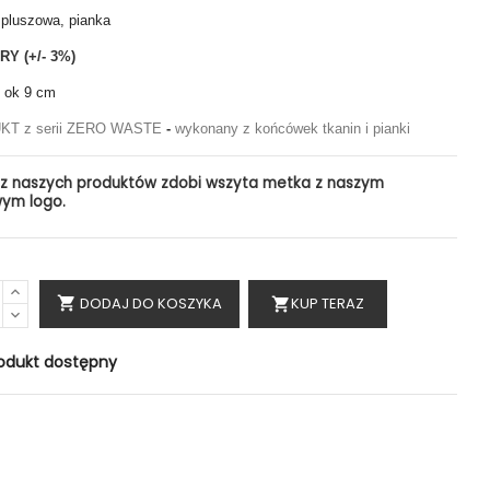
 pluszowa, pianka
Y (+/- 3%)
ć ok 9 cm
KT z serii ZERO WASTE
-
wykonany z końcówek tkanin i pianki
 z naszych produktów zdobi wszyta metka z naszym
wym logo.
DODAJ DO KOSZYKA
KUP TERAZ

shopping_cart
odukt dostępny