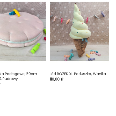
ka Podłogowa, 50cm
Lód ROŻEK XL Poduszka, Wanilia
M

shopping_cart

A Pudrowy
3
Cena
110,00 zł
C
ł
65