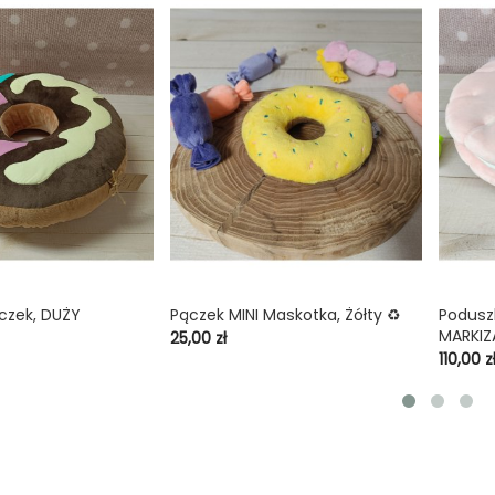
czek, DUŻY
Pączek MINI Maskotka, Żółty ♻️
Podusz

shopping_cart

shopping_cart
MARKIZ
Cena
25,00 zł
Cena
110,00 z