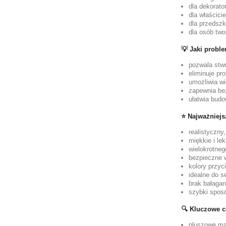
dla dekorato
dla właścici
dla przedszk
dla osób two
💡 Jaki probl
pozwala stwo
eliminuje pr
umożliwia wi
zapewnia bez
ułatwia budow
⭐ Najważniejsz
realistyczny
miękkie i le
wielokrotneg
bezpieczne w
kolory przyc
idealne do s
brak bałagan
szybki sposó
🔍 Kluczowe c
pluszowe mał