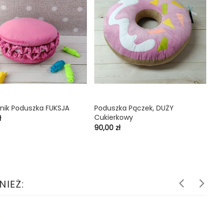
nik Poduszka FUKSJA
Poduszka Pączek, DUŻY
L

shopping_cart

Cukierkowy
C
ł
11
Cena
90,00 zł
NIEŻ: