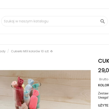

 lody
Cukierki MIX kolorów 10 szt. ♻️
CUK
29,0
Brutt
KOLOR
Zestaw 
Uwaga! 
UŻYTE