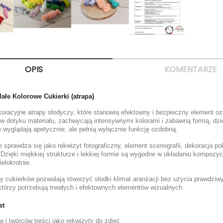
OPIS
KOMENTARZE
ałe Kolorowe Cukierki (atrapa)
koracyjne atrapy słodyczy, które stanowią efektowny i bezpieczny element oz
w dotyku materiału, zachwycają intensywnymi kolorami i zabawną formą, dzię
 wyglądają apetycznie, ale pełnią wyłącznie funkcję ozdobną.
e sprawdza się jako rekwizyt fotograficzny, element scenografii, dekoracja p
zięki miękkiej strukturze i lekkiej formie są wygodne w układaniu kompozycj
elokrotnie.
y cukierków pozwalają stworzyć słodki klimat aranżacji bez użycia prawdziwy
tórzy potrzebują trwałych i efektownych elementów wizualnych.
st
w i twórców treści jako rekwizyty do zdjęć