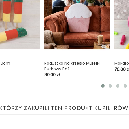
 30cm
Poduszka Na Krzesło MUFFIN
Makaro

shopping_cart

shopping_cart
Pudrowy Róż
Cena
70,00 z
Cena
80,00 zł
 KTÓRZY ZAKUPILI TEN PRODUKT KUPILI RÓW