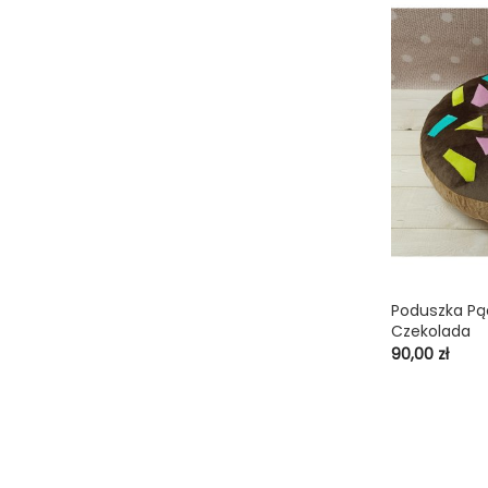
Poduszka Pą
shopping_cart
Czekolada
Cena
90,00 zł