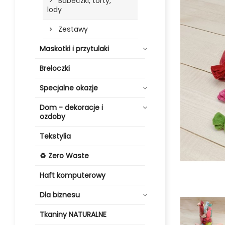
Babeczki, torty,
lody
Zestawy
Maskotki i przytulaki
Breloczki
Specjalne okazje
Dom - dekoracje i
ozdoby
Tekstylia
♻️ Zero Waste
Haft komputerowy
Dla biznesu
Tkaniny NATURALNE