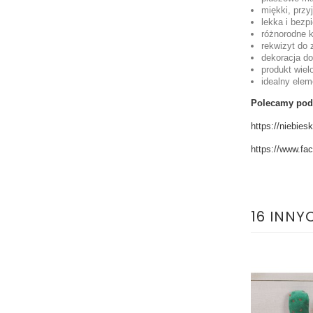
miękki, przy
lekka i bezp
różnorodne k
rekwizyt do z
dekoracja do
produkt wiel
idealny elem
Polecamy pod
https://niebies
https://www.f
16 INNY