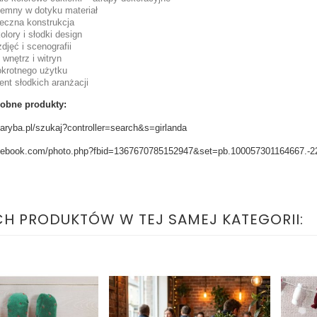
jemny w dotyku materiał
ieczna konstrukcja
olory i słodki design
djęć i scenografii
 wnętrz i witryn
okrotnego użytku
ent słodkich aranżacji
obne produkty:
karyba.pl/szukaj?controller=search&s=girlanda
acebook.com/photo.php?fbid=1367670785152947&set=pb.100057301164667.-
CH PRODUKTÓW W TEJ SAMEJ KATEGORII: