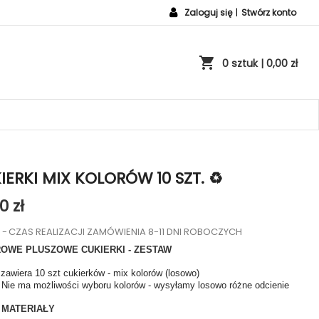
Zaloguj się
|
Stwórz konto
shopping_cart
0 sztuk
| 0,00 zł
IERKI MIX KOLORÓW 10 SZT. ♻️
0 zł
o
CZAS REALIZACJI ZAMÓWIENIA 8-11 DNI ROBOCZYCH
OWE PLUSZOWE CUKIERKI - ZESTAW
zawiera 10 szt cukierków - mix kolorów (losowo)
Nie ma możliwości wyboru kolorów - wysyłamy losowo różne odcienie
 MATERIAŁY