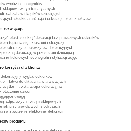
rów wnętrz i scenografów
eli sklepów i witryn tematycznych
oli, sal zabaw i kącików dziecięcych
rzących słodkie aranżacje i dekoracje okolicznościowe
em rozwiązuje
rzyć efekt „słodkiej” dekoracji bez prawdziwych cukierków
oblem topienia się i kruszenia słodyczy
elokrotne użycie rekwizytów dekoracyjnych
pieczną dekorację w przestrzeni dziecięcej
anie kolorowych scenografii i stylizacji zdjęć
e korzyści dla klienta
, dekoracyjny wygląd cukierków
kkie – łatwe do układania w aranżacjach
o użytku – trwała atrapa dekoracyjna
 otoczeniu dzieci
iągające uwagę
esji zdjęciowych i witryn sklepowych
u jak przy prawdziwych słodyczach
b na stworzenie efektownej dekoracji
echy produktu
e kolorowe cukierki – atrapy dekoracyjne