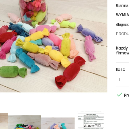
tkanina
WYMIAR
długoś
PRODU
Każdy
firmo
Ilość

Pr