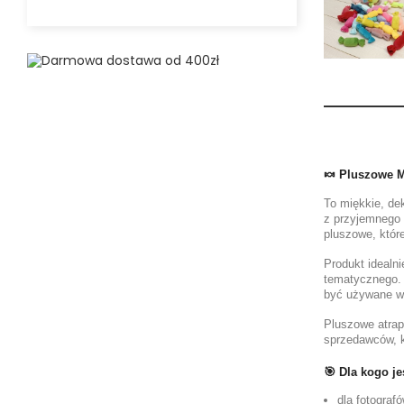
🍬 Pluszowe M
To miękkie, de
z przyjemnego 
pluszowe, które
Produkt idealni
tematycznego. D
być używane wi
Pluszowe atrap
sprzedawców, k
🎯 Dla kogo je
dla fotografó