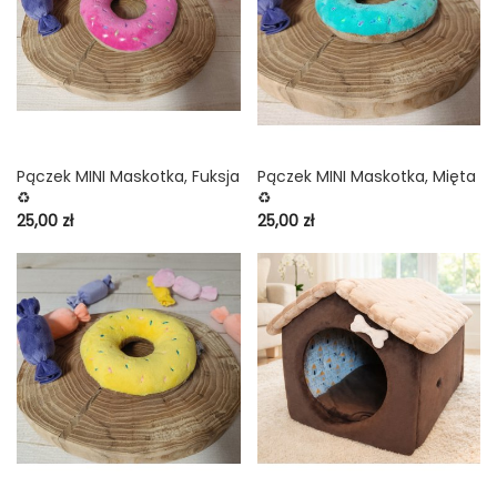
Pączek MINI Maskotka, Fuksja
Pączek MINI Maskotka, Mięta
♻️
♻️
Cena
Cena
25,00 zł
25,00 zł