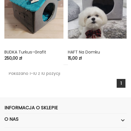
BUDKA Turkus-Grafit
HAFT Na Domku
Cena
Cena
250,00 zł
15,00 zł
Pokazano 1-10 z 10 pozycji
1
INFORMACJA O SKLEPIE
O NAS
