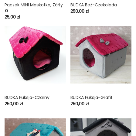
Pączek MINI Maskotka, Żółty
BUDKA Beż-Czekolada
♻️
Cena
250,00 zł
Cena
25,00 zł
BUDKA Fuksja-Czarny
BUDKA Fuksja-Grafit
Cena
Cena
250,00 zł
250,00 zł