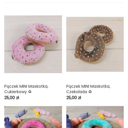
Pączek MINI Maskotka,
Pączek MINI Maskotka,
Cukierkowy ♻️
Czekolada ♻️
Cena
Cena
25,00 zł
25,00 zł