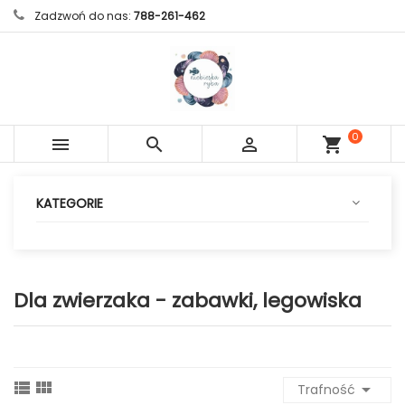
Zadzwoń do nas:
788-261-462
0



shopping_cart
sztuk
KATEGORIE
Dla zwierzaka - zabawki, legowiska



Trafność