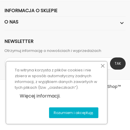
INFORMACJA O SKLEPIE
O NAS

NEWSLETTER
Otrzymuj informację o nowościach i wyprzedażach
Ta witryna korzysta z plików cookies i nie
zbiera w sposób automatyczny żadnych
informacji, z wyjątkiem danych zawartych w
© 2026 - sklep internetowy stworzony od PrestaShop™
tych plikach (tzw. „ciasteczkach”).
Więcej informacji.
Facebook
Instagram
Rozumiem i akceptuję.